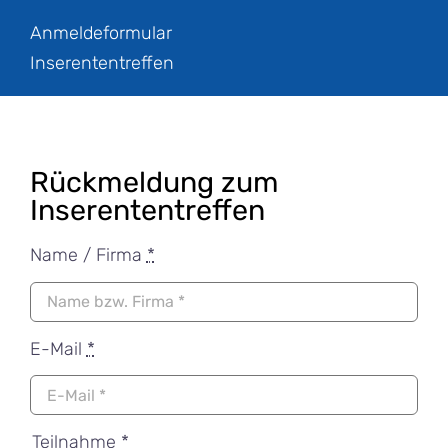
Zum
Anmeldeformular
Inhalt
Inserententreffen
springen
Rückmeldung zum
Inserententreffen
Name / Firma
*
E-Mail
*
Teilnahme
*