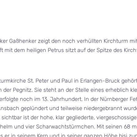
ker Gaßhenker zeigt den noch verhüllten Kirchturm mit
 mit dem heiligen Petrus sitzt auf der Spitze des Kirc
turmkirche St. Peter und Paul in Erlangen-Bruck gehö
n der Pegnitz. Sie steht an der Stelle eines erheblich 
rfolgte noch im 13. Jahrhundert. In der Nürnberger Fe
Ansbach geplündert und teilweise niedergebrannt wurd
ichtbar ist der hohe, klar gegliederte, viergeschossig
zhelm und vier Scharwachtstürmchen. Mit seinen 68 m i
ass er in seinem Kern und in seiner ganzen Höhe bisi 