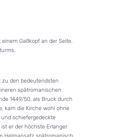
 einem Gaßkopf an der Seite.
hturms.
rt zu den bedeutendsten
kleineren spätromanischen
hde 1449/50, als Bruck durch
e, kam die Kirche wohl ohne
e und schiefergedeckte
st er der höchste Erlanger
zum Helmansatz spätromanisch