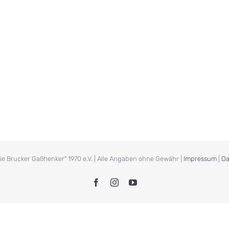
Session-Orden 1982
Session-Orden 1984
Die Brucker Gaßhenker" 1970 e.V. | Alle Angaben ohne Gewähr |
Impressum
|
Da
Facebook
Instagram
YouTube