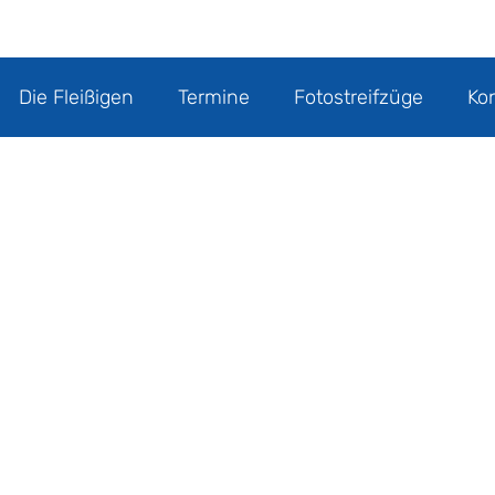
Die Fleißigen
Termine
Fotostreifzüge
Ko
Session-Orden 1978
Session-Orden 1980