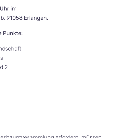
 Uhr im
b, 91058 Erlangen.
e Punkte:
ndschaft
rs
d 2
e
ahreshauptvesammlung erfordern, müssen