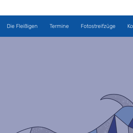
Die Fleißigen
Termine
Fotostreifzüge
Ko