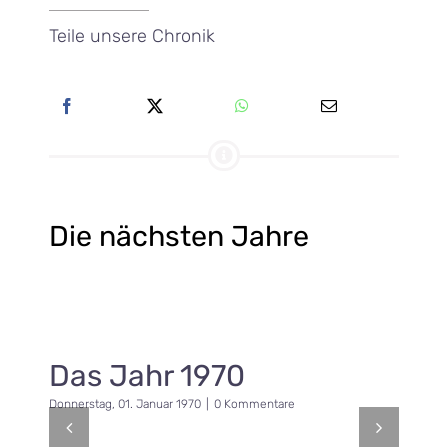
Teile unsere Chronik
Die nächsten Jahre
Das Jahr 1970
Donnerstag, 01. Januar 1970
|
0 Kommentare
F