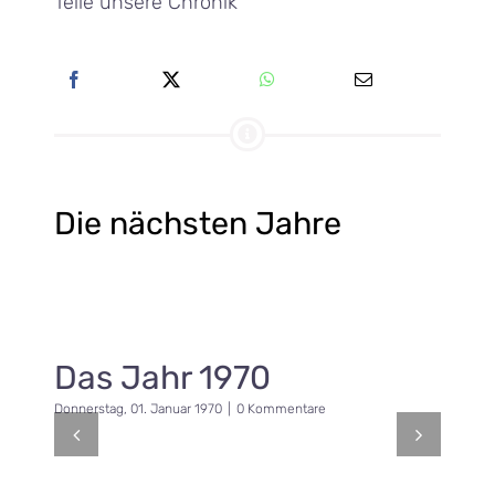
Teile unsere Chronik
Die nächsten Jahre
Das Jahr 1970
Donnerstag, 01. Januar 1970
|
0 Kommentare
F