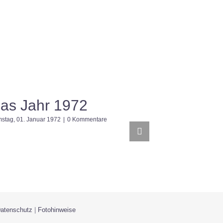
as Jahr 1972
Das Ja
stag, 01. Januar 1972
|
0 Kommentare
Montag, 01. Janua
atenschutz
|
Fotohinweise