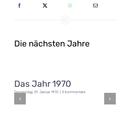
Die nächsten Jahre
Das Jahr 1970
Donnerstag, 01. Januar 1970
|
0 Kommentare
F